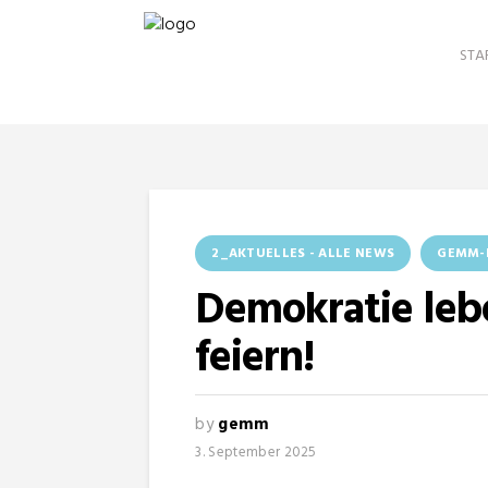
STA
2_AKTUELLES - ALLE NEWS
GEMM-
Demokratie leb
feiern!
by
gemm
3. September 2025