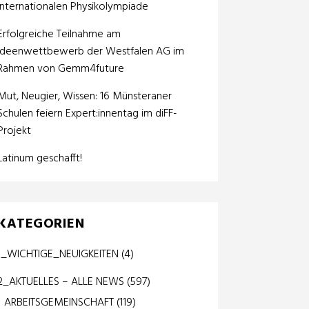
internationalen Physikolympiade
Erfolgreiche Teilnahme am
Ideenwettbewerb der Westfalen AG im
Rahmen von Gemm4future
Mut, Neugier, Wissen: 16 Münsteraner
Schulen feiern Expert:innentag im diFF-
Projekt
Latinum geschafft!
KATEGORIEN
1_WICHTIGE_NEUIGKEITEN
(4)
2_AKTUELLES – ALLE NEWS
(597)
ARBEITSGEMEINSCHAFT
(119)