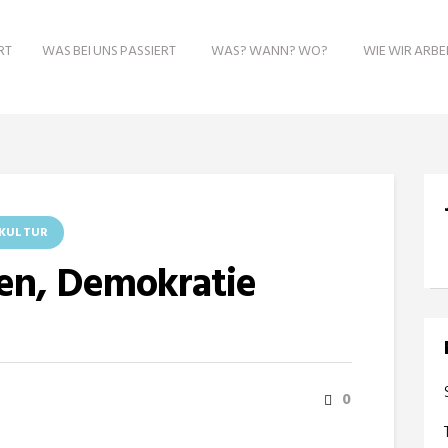
RT
WAS BEI UNS PASSIERT
WAS? WANN? WO?
WIE WIR ARBE
KULTUR
en, Demokratie
0