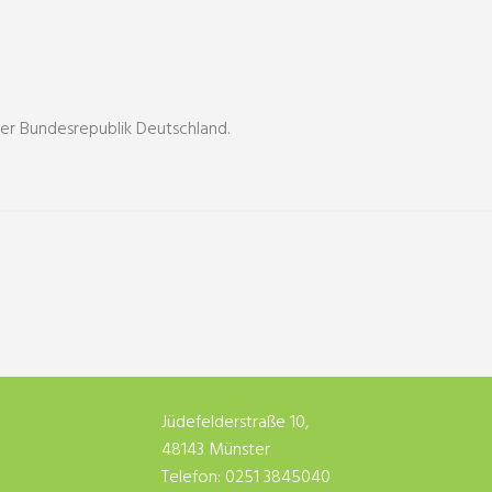
der Bundesrepublik Deutschland.
Jüdefelderstraße 10,
48143 Münster
Telefon: 0251 3845040