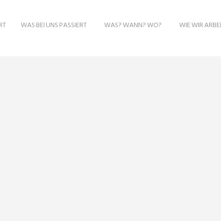
RT
WAS BEI UNS PASSIERT
WAS? WANN? WO?
WIE WIR ARBE