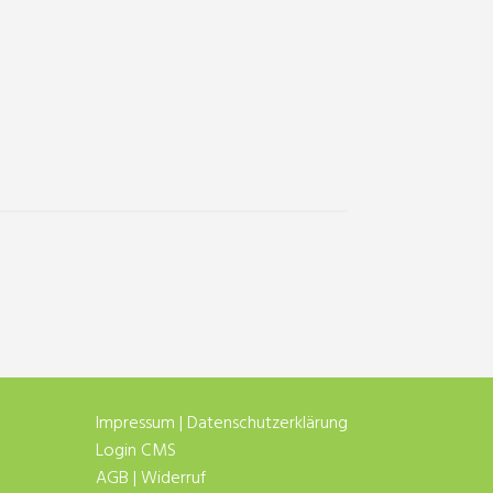
Impressum
|
Datenschutzerklärung
Login CMS
AGB
|
Widerruf