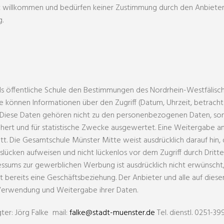
eit willkommen und bedürfen keiner Zustimmung durch den Anbieter
g.
als öffentliche Schule den Bestimmungen des Nordrhein-Westfälis
können Informationen über den Zugriff (Datum, Uhrzeit, betracht
n. Diese Daten gehören nicht zu den personenbezogenen Daten, son
chert und für statistische Zwecke ausgewertet. Eine Weitergabe an
t. Die Gesamtschule Münster Mitte weist ausdrücklich darauf hin, 
slücken aufweisen und nicht lückenlos vor dem Zugriff durch Dritt
ums zur gewerblichen Werbung ist ausdrücklich nicht erwünscht, 
teht bereits eine Geschäftsbeziehung. Der Anbieter und alle auf di
Verwendung und Weitergabe ihrer Daten.
ter: Jörg Falke mail:
falke@stadt-muenster.de
Tel. dienstl. 0251-3