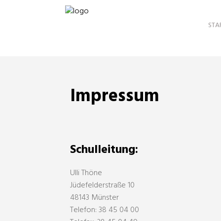
STA
Impressum
Schulleitung:
Ulli Thöne
Jüdefelderstraße 10
48143 Münster
Telefon: 38 45 04 00