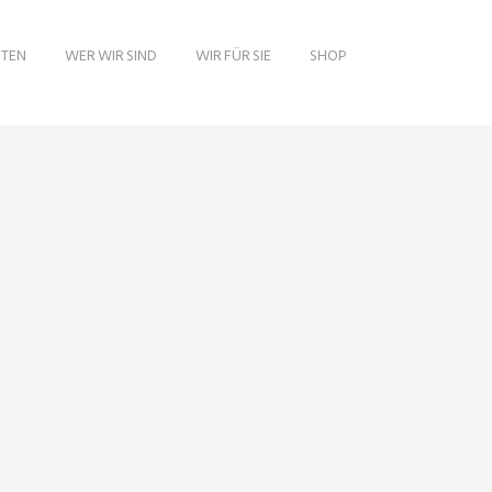
ITEN
WER WIR SIND
WIR FÜR SIE
SHOP