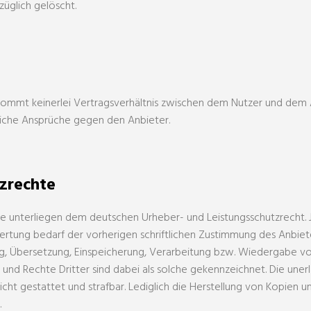
üglich gelöscht.
ommt keinerlei Vertragsverhältnis zwischen dem Nutzer und dem A
gliche Ansprüche gegen den Anbieter.
tzrechte
alte unterliegen dem deutschen Urheber- und Leistungsschutzrech
rtung bedarf der vorherigen schriftlichen Zustimmung des Anbieter
ung, Übersetzung, Einspeicherung, Verarbeitung bzw. Wiedergabe v
und Rechte Dritter sind dabei als solche gekennzeichnet. Die une
nicht gestattet und strafbar. Lediglich die Herstellung von Kopien
.