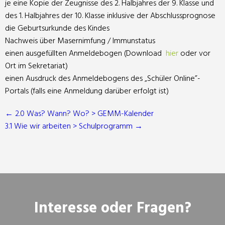
je eine Kopie der Zeugnisse des 2. Halbjahres der 9. Klasse und
des 1. Halbjahres der 10. Klasse inklusive der Abschlussprognose
die Geburtsurkunde des Kindes
Nachweis über Masernimfung / Immunstatus
einen ausgefüllten Anmeldebogen (Download
hier
oder vor
Ort im Sekretariat)
einen Ausdruck des Anmeldebogens des „Schüler Online”-
Portals (falls eine Anmeldung darüber erfolgt ist)
←
2.0 Was? Wann? Wo? > GEMM-Kalender
3.1 Wie wir arbeiten > Schulprogramm
→
Interesse oder Fragen?