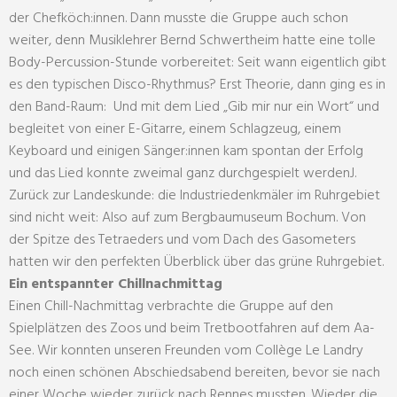
der Chefköch:innen. Dann musste die Gruppe auch schon
weiter, denn Musiklehrer Bernd Schwertheim hatte eine tolle
Body-Percussion-Stunde vorbereitet: Seit wann eigentlich gibt
es den typischen Disco-Rhythmus? Erst Theorie, dann ging es in
den Band-Raum: Und mit dem Lied „Gib mir nur ein Wort“ und
begleitet von einer E-Gitarre, einem Schlagzeug, einem
Keyboard und einigen Sänger:innen kam spontan der Erfolg
und das Lied konnte zweimal ganz durchgespielt werdenJ.
Zurück zur Landeskunde: die Industriedenkmäler im Ruhrgebiet
sind nicht weit: Also auf zum Bergbaumuseum Bochum. Von
der Spitze des Tetraeders und vom Dach des Gasometers
hatten wir den perfekten Überblick über das grüne Ruhrgebiet.
Ein entspannter Chillnachmittag
Einen Chill-Nachmittag verbrachte die Gruppe auf den
Spielplätzen des Zoos und beim Tretbootfahren auf dem Aa-
See. Wir konnten unseren Freunden vom Collège Le Landry
noch einen schönen Abschiedsabend bereiten, bevor sie nach
einer Woche wieder zurück nach Rennes mussten. Wieder die