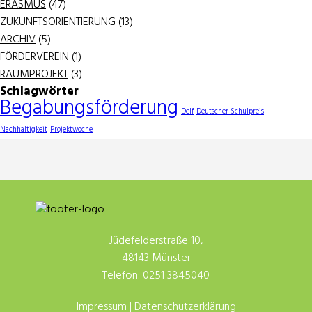
ERASMUS
(47)
ZUKUNFTSORIENTIERUNG
(13)
ARCHIV
(5)
FÖRDERVEREIN
(1)
RAUMPROJEKT
(3)
Schlagwörter
Begabungsförderung
Delf
Deutscher Schulpreis
Nachhaltigkeit
Projektwoche
Jüdefelderstraße 10,
48143 Münster
Telefon: 0251 3845040
Impressum
|
Datenschutzerklärung