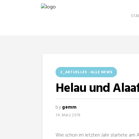
STA
2_AKTUELLES - ALLE NEWS
Helau und Alaaf
by
gemm
14. März 2019
Wie schon im letzten Jahr startete am 