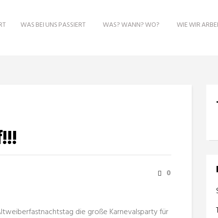
RT
WAS BEI UNS PASSIERT
WAS? WANN? WO?
WIE WIR ARBE
!!!
0
Altweiberfastnachtstag die große Karnevalsparty für