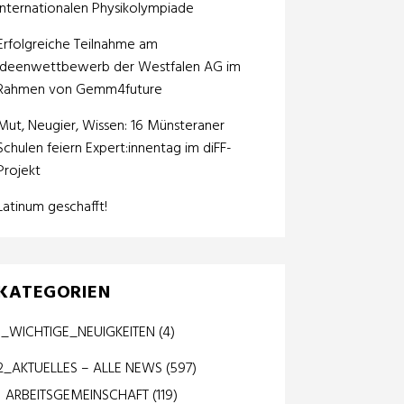
internationalen Physikolympiade
Erfolgreiche Teilnahme am
Ideenwettbewerb der Westfalen AG im
Rahmen von Gemm4future
Mut, Neugier, Wissen: 16 Münsteraner
Schulen feiern Expert:innentag im diFF-
Projekt
Latinum geschafft!
KATEGORIEN
1_WICHTIGE_NEUIGKEITEN
(4)
2_AKTUELLES – ALLE NEWS
(597)
ARBEITSGEMEINSCHAFT
(119)