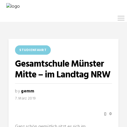
STUDIENFAHRT
Gesamtschule Münster
Mitte – im Landtag NRW
by
gemm
7. März 2019
0
Ganz schön gemütlich sitzt es sich im