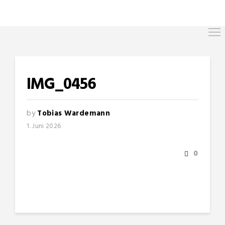
IMG_0456
by
Tobias Wardemann
1. Juni 2026
0