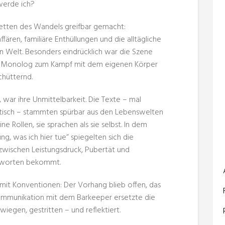
werde ich?
etten des Wandels greifbar gemacht:
ffären, familiäre Enthüllungen und die alltägliche
n Welt. Besonders eindrücklich war die Szene
rer Monolog zum Kampf mit dem eigenen Körper
hütternd.
war ihre Unmittelbarkeit. Die Texte – mal
stisch – stammten spürbar aus den Lebenswelten
ine Rollen, sie sprachen als sie selbst. In dem
g, was ich hier tue“ spiegelten sich die
zwischen Leistungsdruck, Pubertät und
Antworten bekommt.
mit Konventionen: Der Vorhang blieb offen, das
Kommunikation mit dem Barkeeper ersetzte die
iegen, gestritten – und reflektiert.