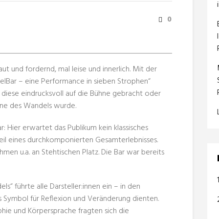
0
aut und fordernd, mal leise und innerlich. Mit der
lBar – eine Performance in sieben Strophen“
 diese eindrucksvoll auf die Bühne gebracht oder
ühne des Wandels wurde.
: Hier erwartet das Publikum kein klassisches
Teil eines durchkomponierten Gesamterlebnisses.
men u.a. an Stehtischen Platz. Die Bar war bereits
s“ führte alle Darsteller:innen ein – in den
s Symbol für Reflexion und Veränderung dienten.
phie und Körpersprache fragten sich die