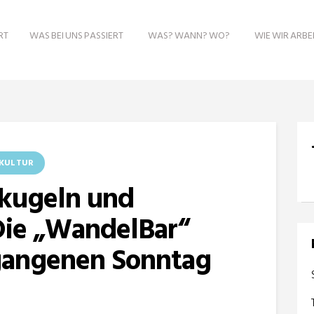
RT
WAS BEI UNS PASSIERT
WAS? WANN? WO?
WIE WIR ARBE
KULTUR
kugeln und
Die „WandelBar“
gangenen Sonntag