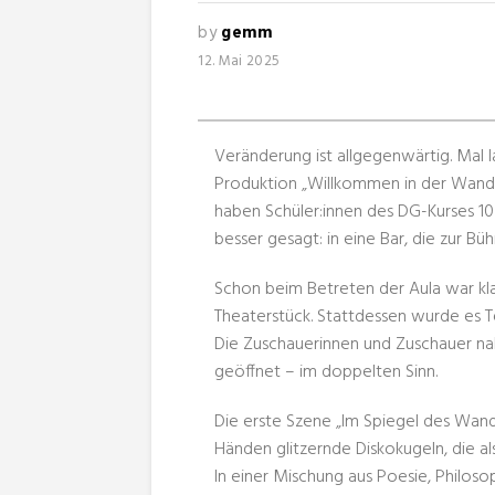
by
gemm
12. Mai 2025
Veränderung ist allgegenwärtig. Mal l
Produktion „Willkommen in der Wande
haben Schüler:innen des DG-Kurses 10
besser gesagt: in eine Bar, die zur B
Schon beim Betreten der Aula war klar
Theaterstück. Stattdessen wurde es 
Die Zuschauerinnen und Zuschauer nah
geöffnet – im doppelten Sinn.
Die erste Szene „Im Spiegel des Wandel
Händen glitzernde Diskokugeln, die al
In einer Mischung aus Poesie, Philoso