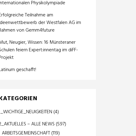
internationalen Physikolympiade
Erfolgreiche Teilnahme am
Ideenwettbewerb der Westfalen AG im
Rahmen von Gemm4future
Mut, Neugier, Wissen: 16 Münsteraner
Schulen feiern Expert:innentag im diFF-
Projekt
Latinum geschafft!
KATEGORIEN
1_WICHTIGE_NEUIGKEITEN
(4)
2_AKTUELLES – ALLE NEWS
(597)
ARBEITSGEMEINSCHAFT
(119)