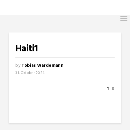
Haiti1
by
Tobias Wardemann
31. Oktober 2024
0