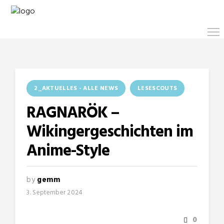
2_AKTUELLES - ALLE NEWS
LESESCOUTS
RAGNARÖK –
Wikingergeschichten im
Anime-Style
by
gemm
3. September 2024
0