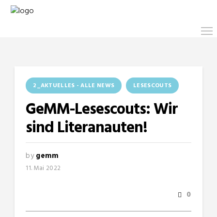
2_AKTUELLES - ALLE NEWS
LESESCOUTS
GeMM-Lesescouts: Wir
sind Literanauten!
by
gemm
11. Mai 2022
0