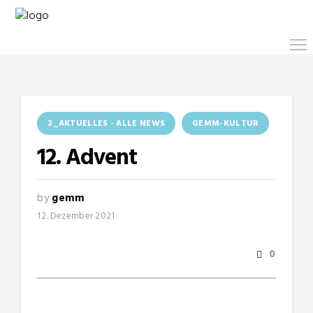
2_AKTUELLES - ALLE NEWS
GEMM-KULTUR
12. Advent
by
gemm
12. Dezember 2021
0