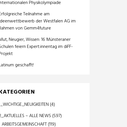
internationalen Physikolympiade
Erfolgreiche Teilnahme am
Ideenwettbewerb der Westfalen AG im
Rahmen von Gemm4future
Mut, Neugier, Wissen: 16 Münsteraner
Schulen feiern Expert:innentag im diFF-
Projekt
Latinum geschafft!
KATEGORIEN
1_WICHTIGE_NEUIGKEITEN
(4)
2_AKTUELLES – ALLE NEWS
(597)
ARBEITSGEMEINSCHAFT
(119)