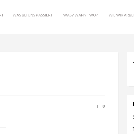
RT
WAS BEI UNS PASSIERT
WAS? WANN? WO?
WIE WIR ARBE
0