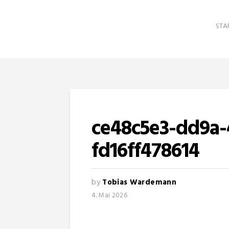
STA
ce48c5e3-dd9a-
fd16ff478614
by
Tobias Wardemann
4. Mai 2026