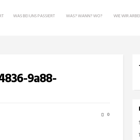
RT
WAS BEI UNS PASSIERT
WAS? WANN? WO?
WIE WIR ARBE
4836-9a88-
0