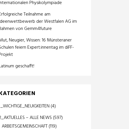
internationalen Physikolympiade
Erfolgreiche Teilnahme am
Ideenwettbewerb der Westfalen AG im
Rahmen von Gemm4future
Mut, Neugier, Wissen: 16 Münsteraner
Schulen feiern Expert:innentag im diFF-
Projekt
Latinum geschafft!
KATEGORIEN
1_WICHTIGE_NEUIGKEITEN
(4)
2_AKTUELLES – ALLE NEWS
(597)
ARBEITSGEMEINSCHAFT
(119)