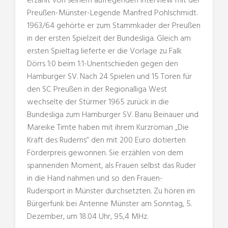
erzählt von seinem aufregenden Interview mit der
Preußen-Münster-Legende Manfred Pohlschmidt.
1963/64 gehörte er zum Stammkader der Preußen
in der ersten Spielzeit der Bundesliga. Gleich am
ersten Spieltag lieferte er die Vorlage zu Falk
Dörrs 1:0 beim 1:1-Unentschieden gegen den
Hamburger SV. Nach 24 Spielen und 15 Toren für
den SC Preußen in der Regionalliga West
wechselte der Stürmer 1965 zurück in die
Bundesliga zum Hamburger SV. Banu Beinauer und
Mareike Timte haben mit ihrem Kurzroman „Die
Kraft des Ruderns“ den mit 200 Euro dotierten
Förderpreis gewonnen. Sie erzählen von dem
spannenden Moment, als Frauen selbst das Ruder
in die Hand nahmen und so den Frauen-
Rudersport in Münster durchsetzten. Zu hören im
Bürgerfunk bei Antenne Münster am Sonntag, 5.
Dezember, um 18.04 Uhr, 95,4 MHz.