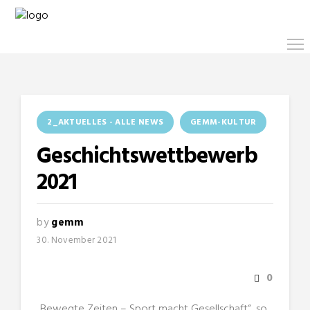
2_AKTUELLES - ALLE NEWS
GEMM-KULTUR
Geschichtswettbewerb
2021
by
gemm
30. November 2021
0
„Bewegte Zeiten – Sport macht Gesellschaft“, so