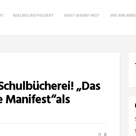
RT
WAS BEI UNS PASSIERT
WAS? WANN? WO?
WIE WIR ARBE
Schulbücherei! „Das
 Manifest“als
0