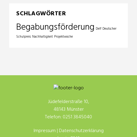
SCHLAGWÖRTER
Begabungsförderung
Delf
Deutscher
Schulpreis
Nachhaltigkeit
Projektwoche
Jüdefelderstraße 10,
48143 Münster
Telefon: 0251 3845040
Impressum
|
Datenschutzerklärung