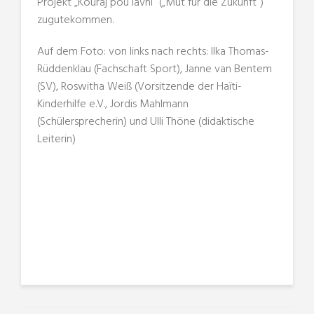
Projekt „Kouraj pou lavni“ („Mut für die Zukunft“)
zugutekommen.
Auf dem Foto: von links nach rechts: Ilka Thomas-
Rüddenklau (Fachschaft Sport), Janne van Bentem
(SV), Roswitha Weiß (Vorsitzende der Haïti-
Kinderhilfe e.V., Jordis Mahlmann
(Schülersprecherin) und Ulli Thöne (didaktische
Leiterin)