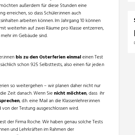
 möchten außerdem für diese Stunden eine
ng erreichen, so dass Schüler.innen auch
tsinhalten arbeiten können. Im Jahrgang 10 können
mit weiterhin auf zwei Räume pro Klasse entzerren,
t mehr im Gebäude sind.
er.innen
bis zu den Osterferien einmal
einen Test
ächlich schon 925 Selbsttests, also einen für jede.n
ferien so weitergehen – wir planen daher nicht nur
r die Zeit danach. Wenn Sie
nicht möchten
, dass ihr
sprechen
, d.h. eine Mail an die Klassenlehrer.innen
nd von der Testung ausgeschlossen wird.
test der Firma Roche. Wir haben genau solche Tests
innen und Lehrkräften im Rahmen der