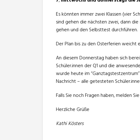
7
,
mittwochs und donnerstags die J
Es könnten immer zwei Klassen (vier Sch
sind gehen die nächsten zwei, dann die
gehen und den Selbsttest durchführen.
Der Plan bis zu den Osterferien weicht
An diesem Donnerstag haben sich bereit
Schüler.innen der Q1 und die anwesende 
wurde heute im “Ganztagstestzentrum” b
Nachricht – alle getesteten Schüler.inne
Falls Sie noch Fragen haben, melden Sie
Herzliche Grüße
Kathi Kösters