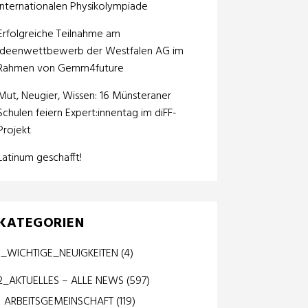
internationalen Physikolympiade
Erfolgreiche Teilnahme am
Ideenwettbewerb der Westfalen AG im
Rahmen von Gemm4future
Mut, Neugier, Wissen: 16 Münsteraner
Schulen feiern Expert:innentag im diFF-
Projekt
Latinum geschafft!
KATEGORIEN
1_WICHTIGE_NEUIGKEITEN
(4)
2_AKTUELLES – ALLE NEWS
(597)
ARBEITSGEMEINSCHAFT
(119)