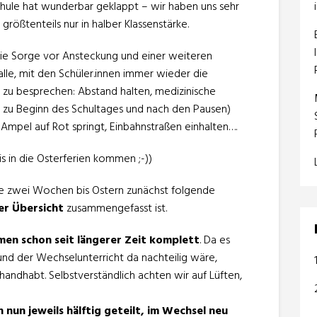
 Schule hat wunderbar geklappt – wir haben uns sehr
rößtenteils nur in halber Klassenstärke.
die Sorge vor Ansteckung und einer weiteren
alle, mit den Schüler.innen immer wieder die
n
zu besprechen: Abstand halten, medizinische
 zu Beginn des Schultages und nach den Pausen)
mpel auf Rot springt, Einbahnstraßen einhalten….
is in die Osterferien kommen ;-))
die zwei Wochen bis Ostern zunächst folgende
der Übersicht
zusammengefasst ist.
men schon seit längerer Zeit komplett
. Da es
und der Wechselunterricht da nachteilig wäre,
andhabt. Selbstverständlich achten wir auf Lüften,
 nun jeweils hälftig geteilt, im Wechsel neu