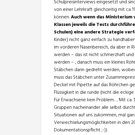
Schulpreisinterviews eingesetzt und sin
von einer Lehrkraft gleichzeitig mit ca 
können.
Auch wenn das Ministerium v
Klassen jeweils die Tests durchführ
Schulen) eine andere Strategie ver
Kinder) nicht ganz einfach zu handhaben.
im vorderen Nasenbereich, da aber in 
werden – das ist nicht schmerzhaft und
werden – , danach muss ein kleines Röh
Stäbchen darin gedreht werden, wobe
muss das Stäbchen unter Zusammnpres
Deckel mit Pipette auf das Röhrchen g
Flüssigkeit in die runde (nicht die eckig
Für Erwachsene kein Problem…. Mit ca. 15
Gruppen nacheinander alle selbst durch
Situationen auf uns zukommen, mal ga
Verwechselungsmöglichkeiten in den 20
Dokumentationspflicht ;-))