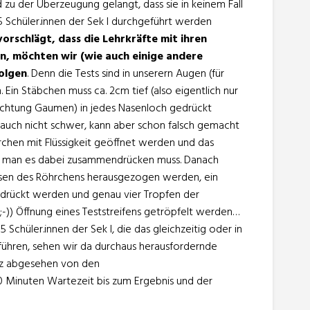
d zu der Überzeugung gelangt, dass sie in keinem Fall
15 Schüler.innen der Sek I durchgeführt werden
orschlägt, dass die Lehrkräfte mit ihren
en, möchten wir (wie auch einige andere
folgen
. Denn die Tests sind in unserern Augen (für
 Ein Stäbchen muss ca. 2cm tief (also eigentlich nur
Richtung Gaumen) in jedes Nasenloch gedrückt
 auch nicht schwer, kann aber schon falsch gemacht
rchen mit Flüssigkeit geöffnet werden und das
i man es dabei zusammendrücken muss. Danach
sen des Röhrchens herausgezogen werden, ein
edrückt werden und genau vier Tropfen der
e ;-)) Öffnung eines Teststreifens getröpfelt werden…
 Schüler.innen der Sek I, die das gleichzeitig oder in
führen, sehen wir da durchaus herausfordernde
nz abgesehen von den
 Minuten Wartezeit bis zum Ergebnis und der