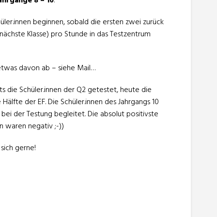
ahrgänge 8 – 10
.
üler.innen beginnen, sobald die ersten zwei zurück
 nächste Klasse) pro Stunde in das Testzentrum
 etwas davon ab – siehe Mail…
s die Schüler.innen der Q2 getestet, heute die
Hälfte der EF. Die Schüler.innen des Jahrgangs 10
ei der Testung begleitet. Die absolut positivste
n waren negativ ;-))
 sich gerne!