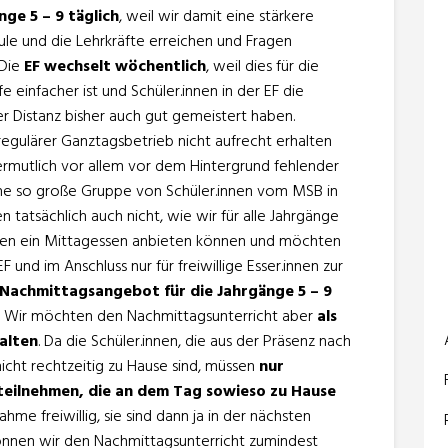
nge 5 – 9 täglich
, weil wir damit eine stärkere
le und die Lehrkräfte erreichen und Fragen
 Die
EF wechselt wöchentlich
, weil dies für die
e einfacher ist und Schüler.innen in der EF die
er Distanz bisher auch gut gemeistert haben.
n regulärer Ganztagsbetrieb nicht aufrecht erhalten
ermutlich vor allem vor dem Hintergrund fehlender
ine so große Gruppe von Schüler.innen vom MSB in
 tatsächlich auch nicht, wie wir für alle Jahrgänge
en ein Mittagessen anbieten können und möchten
 und im Anschluss nur für freiwillige Esser.innen zur
Nachmittagsangebot für die Jahrgänge 5 – 9
. Wir möchten den Nachmittagsunterricht aber
als
alten
. Da die Schüler.innen, die aus der Präsenz nach
icht rechtzeitig zu Hause sind, müssen
nur
 teilnehmen, die an dem Tag sowieso zu Hause
ahme freiwillig, sie sind dann ja in der nächsten
önnen wir den Nachmittagsunterricht zumindest