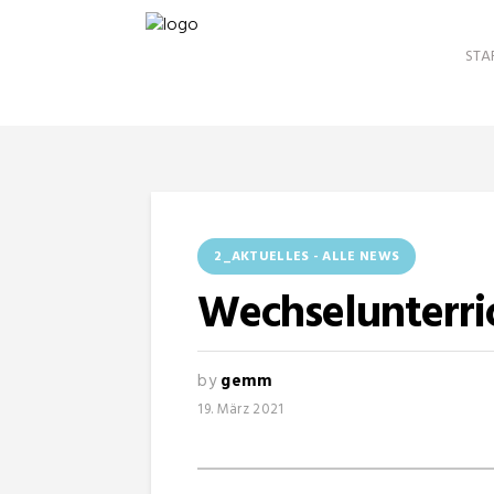
STA
2_AKTUELLES - ALLE NEWS
Wechselunterric
by
gemm
19. März 2021