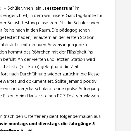
I – Schüler.innen ein „
Testzentrum
“ im
ingerichtet, in dem wir unsere Ganztagskräfte für
der Selbst-Testung einsetzen. D.h. die Schüler.innen
 Reihe nach in den Raum. Die pädagogischen
t getestet haben, erläutern an der ersten Station
nterstützt mit genauen Anweisungen jede.n
ation kommt das Röhrchen mit der Flüssigkeit ins
en befüllt. An der vierten und letzten Station wird
ckte Liste (mit Foto) gelegt und die Zeit
ofort nach Durchführung wieder zurück in die Klasse
ewartet und dokumentiert. Sollte jemand positiv
mieren und den/die Schüler.in ohne große Aufregung
ie Eltern beim Hausarzt einen PCR-Test veranlassen…
en (nach den Osterferien) sieht folgendermaßen aus:
wie montags und dienstags die Jahrgänge 5 –