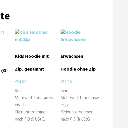
te
Kids Hoodie mit
Erwachsen
Zip, gekämmt
Hoodie ohne Zip
 (O-
€
34,00
€
35,00
Kein
Kein
Mehrwertsteuerausw
Mehrwertsteuerausw
eis, da
eis, da
Kleinunternehmer
Kleinunternehmer
nach §19 (1) UStG.
nach §19 (1) UStG.
Dieses
Dieses