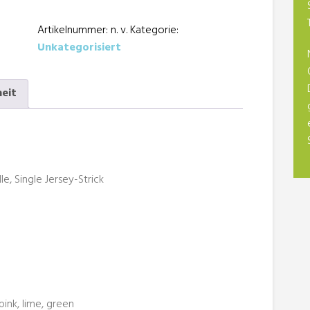
Shirt
Artikelnummer:
n. v.
Kategorie:
Menge
Unkategorisiert
heit
, Single Jersey-Strick
pink, lime, green