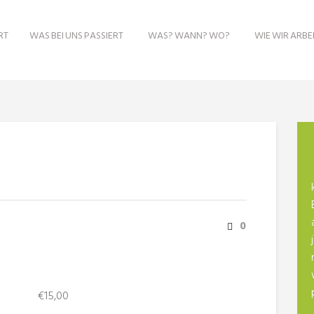
RT
WAS BEI UNS PASSIERT
WAS? WANN? WO?
WIE WIR ARBE
0
€
15,00