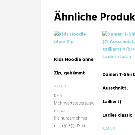
Ähnliche Produk
Kids Hoodie ohne
Zip, gekämmt
Damen T-Shirt
€
32,00
Ausschnitt,
Kein
tailliert)
Mehrwertsteuerausw
eis, da
Ladies classic
Kleinunternehmer
nach §19 (1) UStG.
€
24,00
Dieses