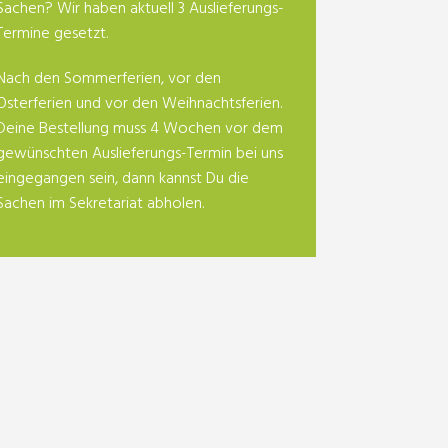
Sachen? Wir haben aktuell 3 Auslieferungs-
Termine gesetzt.
Nach den Sommerferien, vor den
Osterferien und vor den Weihnachtsferien.
Deine Bestellung muss 4 Wochen vor dem
gewünschten Auslieferungs-Termin bei uns
eingegangen sein, dann kannst Du die
Sachen im Sekretariat abholen.