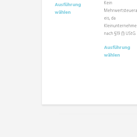
Kein
Ausführung
Produkt
Mehrwertsteuer
wählen
weist
eis, da
mehrere
Kleinunternehme
Varianten
nach §19 (1) UStG.
auf.
Die
Ausführung
Optionen
wählen
können
auf
der
Produktseite
gewählt
werden