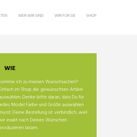
ITEN
WER WIR SIND
WIR FÜR SIE
SHOP
WIE
komme ich zu meinen Wunschsachen?
Einfach im Shop die gewünschten Artikel
auswählen. Denke bitte daran, dass Du für
jedes Model Farbe und Größe auswählen
musst. Deine Bestellung ist verbindlich, weil
wir exakt nach Deinen Wünschen
produzieren lassen.